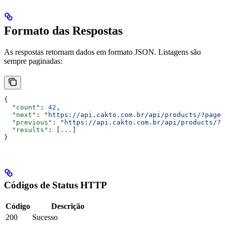
Formato das Respostas
As respostas retornam dados em formato JSON. Listagens são
sempre paginadas:
{
  "count"
: 
42
,
  "next"
: 
"https://api.cakto.com.br/api/products/?page=
  "previous"
: 
"https://api.cakto.com.br/api/products/?p
  "results"
: [
...
]
}
Códigos de Status HTTP
Código
Descrição
200
Sucesso