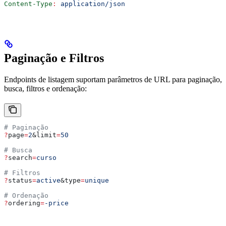
Content-Type
:
 application/json
Paginação e Filtros
Endpoints de listagem suportam parâmetros de URL para paginação,
busca, filtros e ordenação:
# Paginação
?
page
=
2
&
limit
=
50
# Busca
?
search
=
curso
# Filtros
?
status
=
active
&
type
=
unique
# Ordenação
?
ordering
=
-price